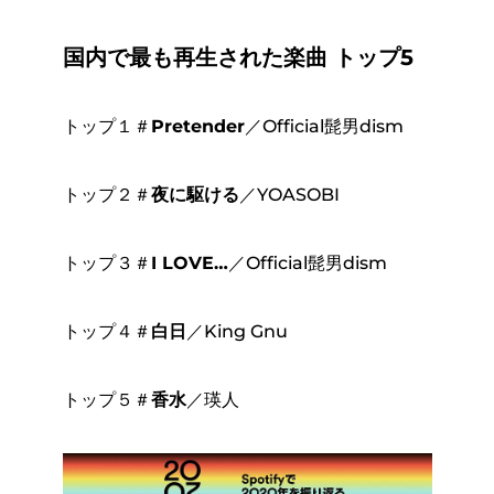
国内で最も再生された楽曲 トップ5
トップ１＃
Pretender
／Official髭男dism
トップ２＃
夜に駆ける
／YOASOBI
トップ３＃
I LOVE…
／Official髭男dism
トップ４＃
白日
／King Gnu
トップ５＃
香水
／瑛人