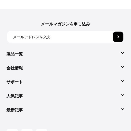
メールマガジンを申し込み
製品一覧
会社情報
Video Converter
サポート
DumpMediaについて
Apple Music Converter
人気記事
サポートセンター
お問い合わせ
Spotify Music Converter
最新記事
SpotifyをMP3に変換する簡単方法
活用記事
利用規約
YouTube Music Converter
2026年最新：AudibleのブックをMP3にダウンロードす
2026年最高のオンラインのSpotify音楽変換ソフト
ライセンスコードの再取得
プライバシーポリシー
る方法