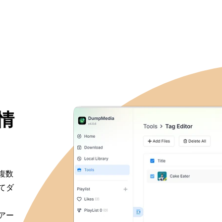
情
、複数
てダ
アー