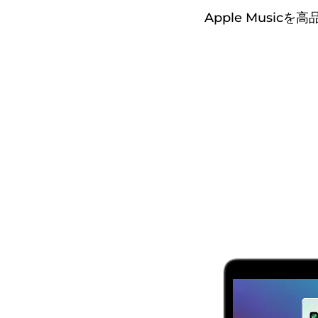
Apple Musi
無
料
ダ
ウ
ン
ロ
ー
ド