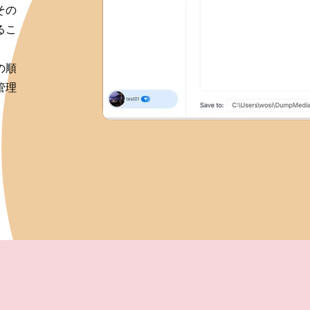
その
るこ
の順
管理