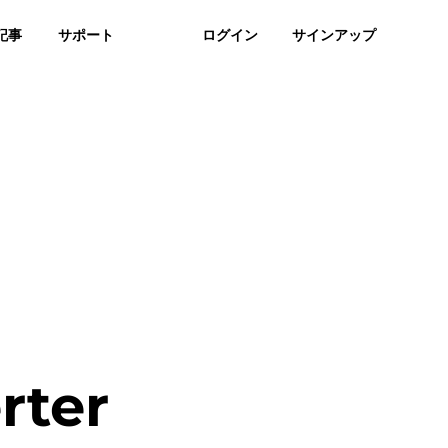
記事
よくある質問
サポート
レビュー
ログイン
サインアップ
無料ダウンロード
今すぐ購入
F Compress
rter