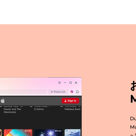
Du
M
へ