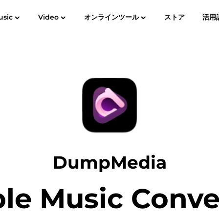
usic
Video
オンラインツール
ストア
ユーザーガイド
活用
Spotify Music Converter
Screen Recorder
Editor
Free Photo Compressor
Free PD
YouTube Music Converter
Audible Converter
Pandora Music Converter
DumpMedia
SoundCloud Music Converter
le Music Conve