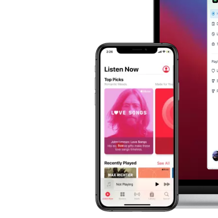
今
す
ぐ
購
入