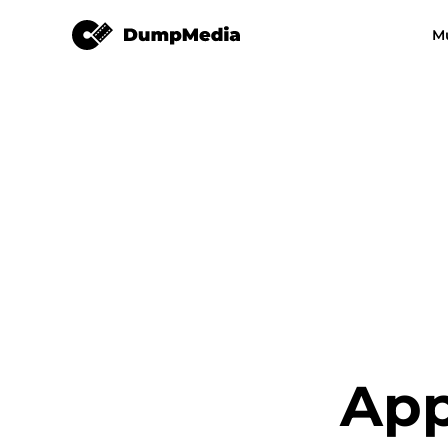
Apple Music Converter
M
Any Music Converter
Video Converter
Free Video Converter
Free Video 
Apple Music Converter
Amazon Music Converter
DeezPlus
Line Music Converter
App
Playlist Transfer