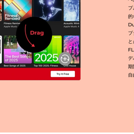
プ
的
D
プ
と
F
デ
期
自