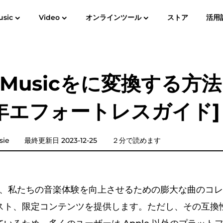
usic
Video
オンラインツール
ストア
活用
ユーザーガイド
よくある
Spotify Music Converter
Screen Recorder
Editor
Free Photo Compressor
Free PD
e Musicをに変換する方法
YouTube Music Converter
3年エフォートレスガイド]
Audible Converter
Pandora Music Converter
ie
最終更新日 2023-12-25
２分で読めます
SoundCloud Music Converter
sic は、私たちの音楽体験を向上させるための膨大な曲のコ
ト、限定コンテンツを提供します。ただし、その互換性は 