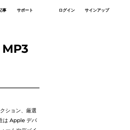
記事
サポート
ログイン
サインアップ
質問
レビュー
無料ダウンロード
今すぐ購入
F Compress
 MP3
レクション、厳選
Apple デバ