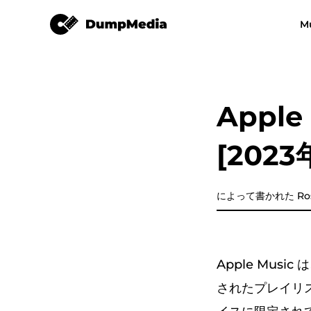
Apple Music Converter
M
Any Music Converter
Video Converter
Free Video Converter
Free Video 
Appl
Apple Music Converter
[202
Amazon Music Converter
DeezPlus
によって書かれた Ros
Line Music Converter
Apple Mu
Playlist Transfer
されたプレイリス