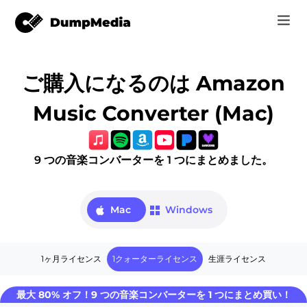
Music
ご購入になるのは Amazon
ログイン
Video
Music Converter (Mac)
Free Video Converter
サインアップ
オンラインツール
Free Video Editor
9 つの音楽コンバーターを 1 つにまとめました。
r
ストア
Free Photo Compressor
活用記事
Mac
Windows
Free PDF Compress
サポート
er
1ヶ月ライセンス
1クォーターライセンス
生涯ライセンス
最大 80% オフ！9 つの音楽コンバーターを 1 つにまとめ買い！
er