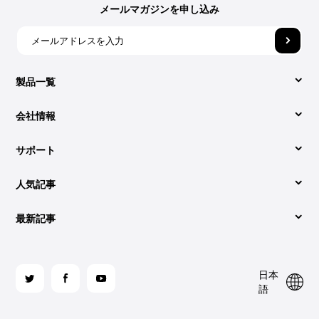
メールマガジンを申し込み
製品一覧
会社情報
Video Converter
サポート
DumpMediaについて
Apple Music Converter
人気記事
サポートセンター
お問い合わせ
Spotify Music Converter
最新記事
SpotifyをMP3に変換する簡単方法
活用記事
利用規約
YouTube Music Converter
2026年最新：AudibleのブックをMP3にダウンロードす
2026年最高のオンラインのSpotify音楽変換ソフト
ライセンスコードの再取得
プライバシーポリシー
る方法
フ
日本
ォ
AudibleをCDに書き込む：知っておくべきこと
サイトマップ
返金ポリシー
語
Audible Converter
ロ
これで簡単！iTunesでCDを焼く方法
ー