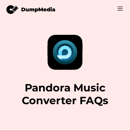
Music
ログイン
Video
Free Video Converter
サインアップ
オンラインツール
Free Video Editor
r
ストア
Free Photo Compressor
Pandora Music
活用記事
Free PDF Compress
Converter FAQs
サポート
er
er