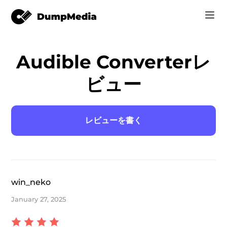
Music
Audible Converterレ
ログイン
Video
ビュー
Free Video Converter
サインアップ
オンラインツール
Free Video Editor
r
レビューを書く
ストア
Free Photo Compressor
活用記事
Free PDF Compress
サポート
win_neko
er
January 27, 2025
er